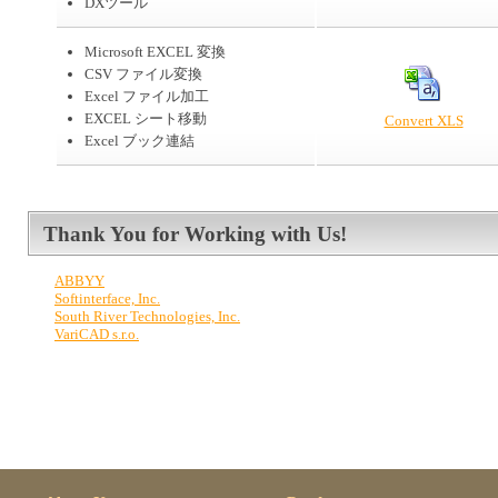
DXツール
Microsoft EXCEL 変換
CSV ファイル変換
Excel ファイル加工
EXCEL シート移動
Convert XLS
Excel ブック連結
Thank You for Working with Us!
ABBYY
Softinterface, Inc.
South River Technologies, Inc.
VariCAD s.r.o.