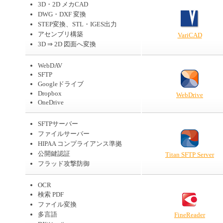
3D・2D メカCAD
DWG・DXF 変換
STEP変換、STL・IGES出力
アセンブリ構築
VariCAD
3D ⇒ 2D 図面へ変換
WebDAV
SFTP
Googleドライブ
Dropbox
WebDrive
OneDrive
SFTPサーバー
ファイルサーバー
HIPAA コンプライアンス準拠
公開鍵認証
Titan SFTP Server
フラッド攻撃防御
OCR
検索 PDF
ファイル変換
多言語
FineReader