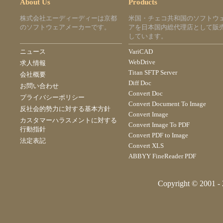
About Us
Products
株式会社エーディーディーは京都
米国・チェコ共和国のソフトウ
のソフトウェアメーカーです。
アを日本国内総代理店として販
しています。
ニュース
VariCAD
WebDrive
求人情報
Titan SFTP Server
会社概要
Diff Doc
お問い合わせ
Convert Doc
プライバシーポリシー
Convert Document To Image
反社会的勢力に対する基本方針
Convert Image
カスタマーハラスメントに対する
Convert Image To PDF
行動指針
Convert PDF to Image
法定表記
Convert XLS
ABBYY FineReader PDF
Copyright © 2001 - 