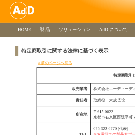
HOME
製 品
ソリューション
AdD について
特定商取引に関する法律に基づく表示
« 前のページへ戻る
特定商取引
販売業者
株式会社エーディーデ
責任者
取締役 木成 宏文
〒615-0022
所在地
京都市右京区西院平町
075-322-6770 (代表)
TEL
※お電話での製品サポ